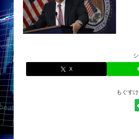
シ
X
もぐすけ