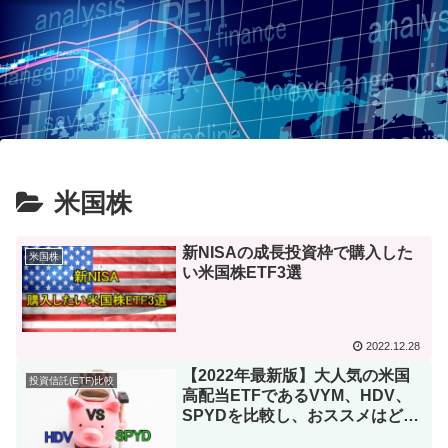
米国株
新NISAの成長投資枠で購入した
米国株
い米国株ETF3選
2022.12.28
【2022年最新版】大人気の米国
投資信託(ETF)比較
高配当ETFであるVYM、HDV、
SPYDを比較し、おススメはどれ
なのか検討してみました