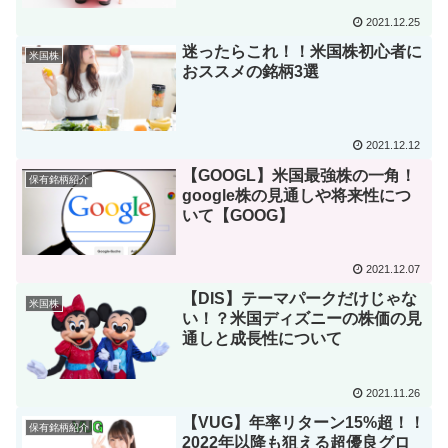
2021.12.25
迷ったらこれ！！米国株初心者に
米国株
おススメの銘柄3選
2021.12.12
【GOOGL】米国最強株の一角！
保有銘柄紹介
google株の見通しや将来性につ
いて【GOOG】
2021.12.07
【DIS】テーマパークだけじゃな
米国株
い！？米国ディズニーの株価の見
通しと成長性について
2021.11.26
【VUG】年率リターン15%超！！
保有銘柄紹介
2022年以降も狙える超優良グロ