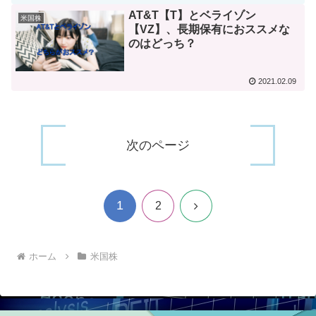
AT&T【T】とベライゾン
米国株
【VZ】、長期保有におススメな
のはどっち？
2021.02.09
次のページ
1
次
2
へ
ホーム
米国株