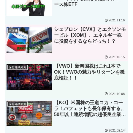
ース株ETF
2021.11.16
シェブロン【CVX】とエクソンモ
米国株
ービル【XOM】、エネルギー株
に投資をするならどっち！？
2021.10.15
【VWO】新興国株はこれ1本で
保有銘柄紹介
OK！VWOの魅力やリターンを徹
底検証！！
2021.10.08
【KO】米国株の王道コカ・コー
保有銘柄紹介
ラ！バフェットも長年保有する、
50年以上連続増配の超優良企業を
分析してみた【配当王】
2021.02.14