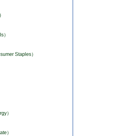
s）
ls）
mer Staples）
）
rgy）
ate）