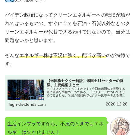
バイデン政権になってクリーンエネルギーへの転換が騒が
れてはいるものの、すぐに全てを石油・石炭以外などのク
リーンエネルギーが代替できるわけではないので、当分は
問題ないかと思います。
そんな
エネルギー株は不況に強く、配当が高い
のが特徴で
す。
【米国株セクター解説】米国全11セクターの特
徴、主要銘柄まとめ
もぐすけどうも！もぐすけです！今回は米国株で投資する
際に重要な情報の一つである、「セクター」についてまと
めてみました。米国の個別株でセクター比率を考える際に
参考にしてみてください！こんな方に読んでほしいアメリ
カのセクター別の特徴や、主要企業...
2020.12.28
high-dividends.com
生活インフラですから、不況のときでもエネ
ルギーは欠かせません！