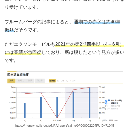
り受けています。
ブルームバーグの記事によると、
通期での赤字は約40年
振り
だそうです。
ただエクソンモービルも
2021年の第2期四半期（4～6月）
には業績が急回復
しており、底は脱したという見方が多い
です。
https://monex-fs.ifis.co.jp/NRA/report/zaimu/0P00000220?PUID=71045