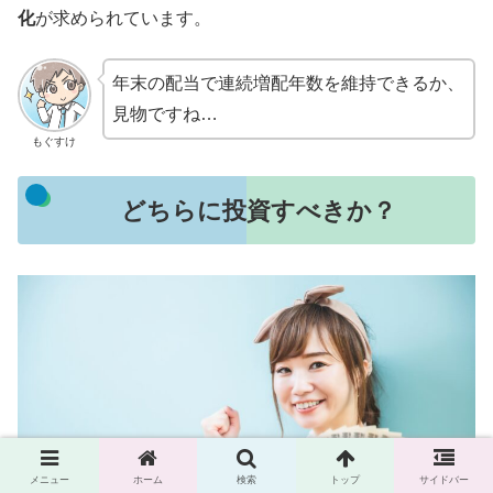
化
が求められています。
年末の配当で連続増配年数を維持できるか、
見物ですね…
もぐすけ
どちらに投資すべきか？
メニュー
ホーム
検索
トップ
サイドバー