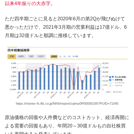
以来4年振りの大赤字
。
ただ四半期ごとに見ると2020年6月の第2Qが飛びぬけて
悪かっただけで、2021年3月期の営業利益は17億ドル、6
月期は32億ドルと順調に推移しています。
https://monex-fs.ifis.co.jp/NRA/report/zaimu/0P00000185?PUID=71045
原油価格の回復や人件費などのコストカット、経済再開に
よる需要の回復もあり、年間20～30億ドルもの自社株買