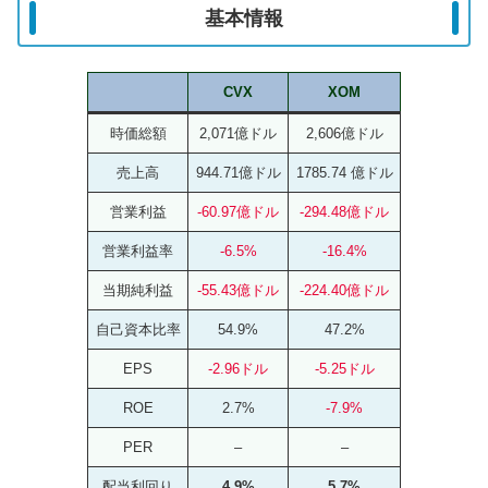
基本情報
CVX
XOM
時価総額
2,071億ドル
2,606億ドル
売上高
944.71億ドル
1785.74 億ドル
営業利益
-60.97億ドル
-294.48億ドル
営業利益率
-6.5%
-16.4%
当期純利益
-55.43億ドル
-224.40億ドル
自己資本比率
54.9%
47.2%
EPS
-2.96ドル
-5.25ドル
ROE
2.7%
-7.9%
PER
–
–
配当利回り
4.9%
5.7%