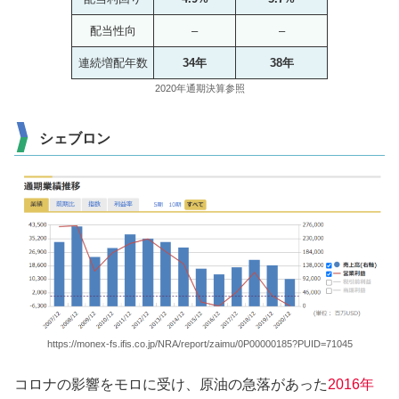
配当性向
–
–
連続増配年数
34年
38年
2020年通期決算参照
シェブロン
https://monex-fs.ifis.co.jp/NRA/report/zaimu/0P00000185?PUID=71045
コロナの影響をモロに受け、原油の急落があった
2016年