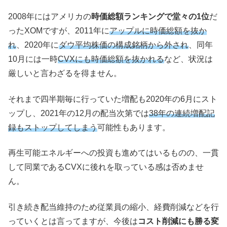
2008年にはアメリカの
時価総額ランキングで堂々の1位
だ
ったXOMですが、2011年に
アップルに時価総額を抜か
れ
、2020年に
ダウ平均株価の構成銘柄から外され
、同年
10月には一時
CVXにも時価総額を抜かれる
など、状況は
厳しいと言わざるを得ません。
それまで四半期毎に行っていた増配も2020年の6月にスト
ップし、2021年の12月の配当次第では
38年の連続増配記
録もストップしてしまう
可能性もあります。
再生可能エネルギーへの投資も進めてはいるものの、一貫
して同業であるCVXに後れを取っている感は否めませ
ん。
引き続き配当維持のため従業員の縮小、経費削減などを行
っていくとは言ってますが、今後は
コスト削減にも勝る変