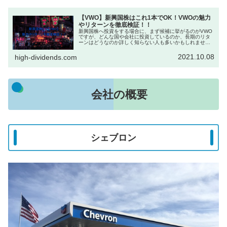
【VWO】新興国株はこれ1本でOK！VWOの魅力
やリターンを徹底検証！！
新興国株へ投資をする場合に、まず候補に挙がるのがVWO
ですが、どんな国や会社に投資しているのか、長期のリタ
ーンはどうなのか詳しく知らない人も多いかもしれませ
ん。もぐすけそこで今回は改めてVWOの中身について、詳
しく見ていこうかなと思います！...
2021.10.08
high-dividends.com
会社の概要
シェブロン