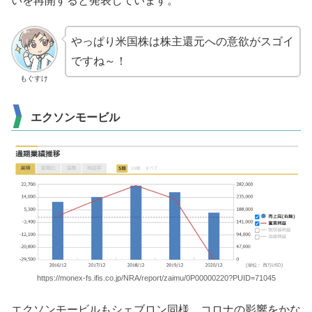
いを再開すると発表しています。
やっぱり米国株は株主還元への意欲がスゴイ
ですね～！
もぐすけ
エクソンモービル
https://monex-fs.ifis.co.jp/NRA/report/zaimu/0P00000220?PUID=71045
エクソンモービルもシェブロン同様、コロナの影響をかな