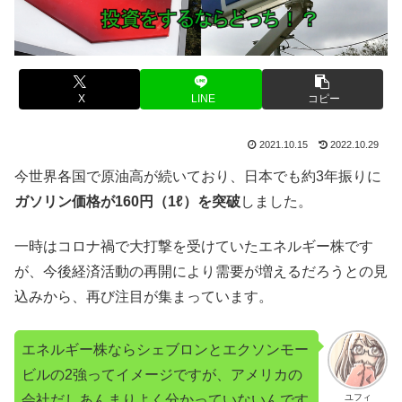
X
LINE
コピー
2021.10.15
2022.10.29
今世界各国で原油高が続いており、日本でも約3年振りに
ガソリン価格が160円（1ℓ）を突破
しました。
一時はコロナ禍で大打撃を受けていたエネルギー株です
が、今後経済活動の再開により需要が増えるだろうとの見
込みから、再び注目が集まっています。
エネルギー株ならシェブロンとエクソンモー
ビルの2強ってイメージですが、アメリカの
会社だしあんまりよく分かっていないんです
ユフィ