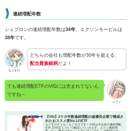
連続増配年数
シェブロンの連続増配年数は
34年
、エクソンモービルは
38年
です。
どちらの会社も増配年数が30年を超える、
配当貴族銘柄
だよ！
もぐすけ
でも連続増配ETFのVIGには含まれてないん
ですね～
ユフィ
【VIG】2ケタ年数連続増配の超優良企業で構成さ
れたおススメ度No.1のETF
もぐすけどうも！もぐすけです！今回は今注目の連続増配
ETF【VIG】について解説していきます。ユフィ連続増
配...!!いい響きです!!こんな方に読んでほしい高配当の企業