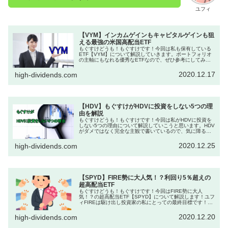
ユフィ
【VYM】インカムゲインもキャピタルゲインも狙
える最強の米国高配当ETF
もぐすけどうも！もぐすけです！今回は私も保有している
ETF【VYM】について解説していきます。ポートフォリオ
の主軸にもなれる優秀なETFなので、ぜひ参考にしてみて
ください！ユフィユフィです！株初心者の私にも分かるよ
うに説明してくださいね！こ...
2020.12.17
high-dividends.com
【HDV】もぐすけがHDVに投資をしない5つの理
由を解説
もぐすけどうも！もぐすけです！今回は私がHDVに投資を
しない5つの理由について解説していこうと思います。HDV
がダメではなく完全な主観で書いているので、気に障る方
は読み飛ばしちゃってください。こんな方に読んでほしい
HDVに投資をするか迷って...
2020.12.25
high-dividends.com
【SPYD】FIRE勢に大人気！？利回り5％超えの
超高配当ETF
もぐすけどうも！もぐすけです！今回はFIRE勢に大人
気！？の超高配当ETF【SPYD】について解説します！ユフ
ィFIREは駆け出し投資家の私にとっての最終目標です！！
FIREとは、Financial Independence Retire ...
2020.12.20
high-dividends.com