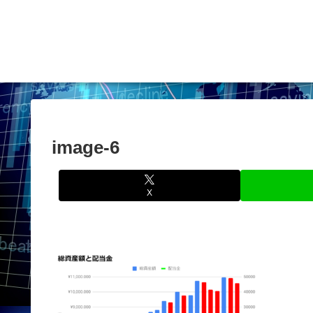
image-6
X